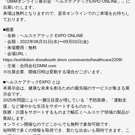
『DMMオンライン展示会「ヘルスケアテックEXPO ONLINE」』に
出展いたします。
来場は無料となりますので、是非オンラインでのご来場をお待ちし
ております。
■概要
・名称：ヘルスケアテック EXPO ONLINE
・会期：2022年08月31日(水)〜09月02日(金)
・来場費用：無料
・会場URL：
https://exhibition.showbooth.dmm.com/events/healthcare2208/
・主催：合同会社DMM.com
※出展企業、開催日時は変動する場合がございます。
■ヘルスケアテックEXPO とは
本展示会は、健康な未来を創るための最先端のサービスが集まる展
示会です。
2025年問題により一層注目度が増している「予防医療」「運動支
援」など健やかな生活をサポートするものから、
医療・介護をサポートするものまで幅広くヘルスケア領域の製品が
集結します。
オンライン開催なのでどこからでも無料で参加可能です。
短時間で多くの情報を取得でき、新たな出会いも期待できます。こ